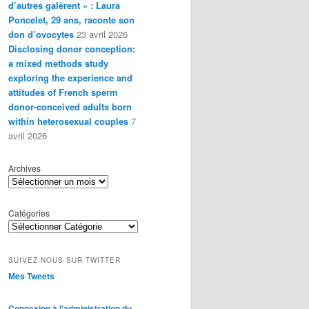
d’autres galèrent » : Laura
Poncelet, 29 ans, raconte son
don d’ovocytes
23 avril 2026
Disclosing donor conception:
a mixed methods study
exploring the experience and
attitudes of French sperm
donor-conceived adults born
within heterosexual couples
7
avril 2026
Archives
Catégories
SUIVEZ-NOUS SUR TWITTER
Mes Tweets
Connexion à l'administration du