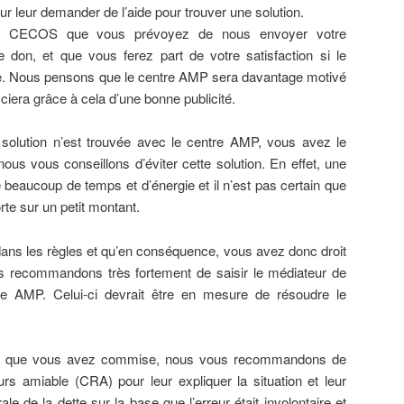
ur leur demander de l’aide pour trouver une solution.
au CECOS que vous prévoyez de nous envoyer votre
 don, et que vous ferez part de votre satisfaction si le
. Nous pensons que le centre AMP sera davantage motivé
éficiera grâce à cela d’une bonne publicité.
olution n’est trouvée avec le centre AMP, vous avez le
 nous vous conseillons d’éviter cette solution. En effet, une
 beaucoup de temps et d’énergie et il n’est pas certain que
porte sur un petit montant.
 dans les règles et qu’en conséquence, vous avez donc droit
 recommandons très fortement de saisir le médiateur de
tre AMP. Celui-ci devrait être en mesure de résoudre le
rreur que vous avez commise, nous vous recommandons de
rs amiable (CRA) pour leur expliquer la situation et leur
e de la dette sur la base que l’erreur était involontaire et