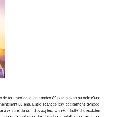
ple de femmes dans les années 80 puis élevée au sein d’une
 maintenant 36 ans. Entre séances psy et examens gynéco,
se aventure du don d’ovocytes. Un récit truffé d’anecdotes
Une ode à toutes les formes de parentalités, en mots, en