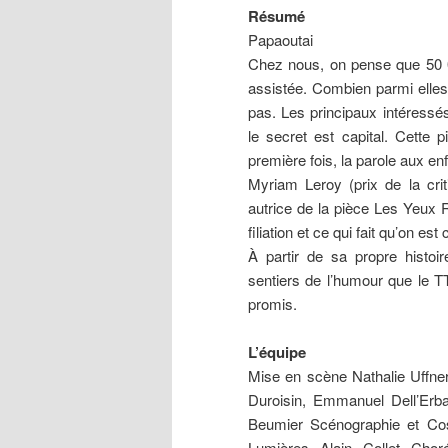
Résumé
Papaoutai
Chez nous, on pense que 50 
assistée. Combien parmi elles
pas. Les principaux intéressés 
le secret est capital. Cette 
première fois, la parole aux en
Myriam Leroy (prix de la cri
autrice de la pièce Les Yeux Ro
filiation et ce qui fait qu’on est
À partir de sa propre histoir
sentiers de l’humour que le T
promis.
L’équipe
Mise en scène Nathalie Uffner 
Duroisin, Emmanuel Dell’Erb
Beumier Scénographie et Cos
Lumières Alain Collet Choré