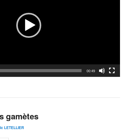
00:49
es gamètes
ric LETELLIER