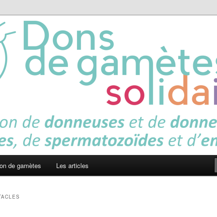
es solidaires
on de gamètes
Les articles
TACLES