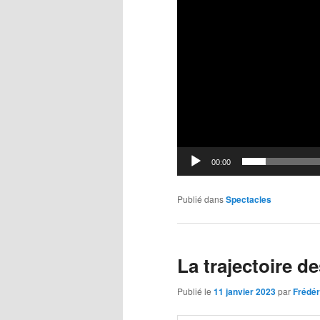
00:00
Publié dans
Spectacles
La trajectoire d
Publié le
11 janvier 2023
par
Frédé