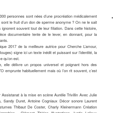
000 personnes sont nées d’une procréation médicalement
 sont le fruit d’un don de sperme anonyme ? On ne le sait
ignorent souvent tout de leur filiation. Dans cette histoire,
pièce documentaire tente de le lever, en donnant, pour la
fants.
tique 2017 de la meilleure autrice pour Cherche L’amour,
uges) signe ici un texte inédit et puissant sur l’identité, la
 ce qu’on est.
e, elle délivre un propos universel et poignant hors des
TO emprunte habituellement mais où l’on rit souvent, c’est
Assistanat à la mise en scène Aurélie Trivillin Avec Julie
a, Sandy Duret, Antoine Cogniaux Décor sonore Laurent
tumes Thibaut De Coster, Charly Kleinermann Création
graphies Clément Thirion Illustrations Justin Lalieux