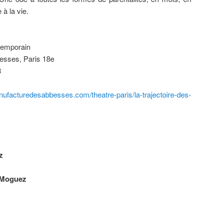
à la vie.
temporain
esses, Paris 18e
3
ufacturedesabbesses.com/theatre-paris/la-trajectoire-des-
z
 Moguez