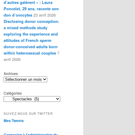
d’autres galèrent » : Laura
Poncelet, 29 ans, raconte son
don d’ovocytes
23 avril 2026
Disclosing donor conception:
a mixed methods study
exploring the experience and
attitudes of French sperm
donor-conceived adults born
within heterosexual couples
7
avril 2026
Archives
Catégories
SUIVEZ-NOUS SUR TWITTER
Mes Tweets
Connexion à l'administration du