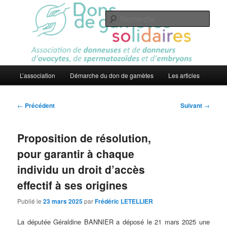
Aller
Association
au
Rech
contenu
principal
Dons de gamètes solidaires
Menu
L’association
Démarche du don de gamètes
Les articles
principal
Navigation
←
Précédent
Suivant
→
des
articles
Proposition de résolution,
pour garantir à chaque
individu un droit d’accès
effectif à ses origines
Publié le
23 mars 2025
par
Frédéric LETELLIER
La députée Géraldine BANNIER a déposé le 21 mars 2025 une