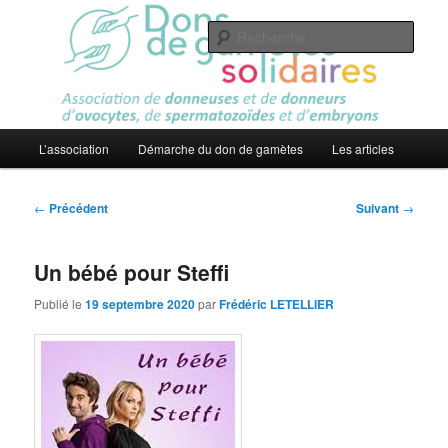
Aller
Association
au
Rech
contenu
principal
Dons de gamètes solidaires
Menu
L’association
Démarche du don de gamètes
Les articles
principal
Navigation
←
Précédent
Suivant
→
des
articles
Un bébé pour Steffi
Publié le
19 septembre 2020
par
Frédéric LETELLIER