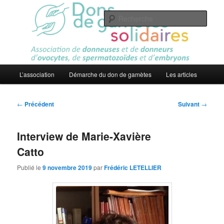
Aller
Association
au
Rech
contenu
principal
Dons de gamètes solidaires
Menu
L’association
Démarche du don de gamètes
Les articles
principal
Navigation
←
Précédent
Suivant
→
des
articles
Interview de Marie-Xavière
Catto
Publié le
9 novembre 2019
par
Frédéric LETELLIER