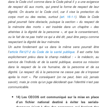
dans le Code civil comme dans le Code pénal il y a une exigence
de respect dû aux morts, qui prend la forme de respect de leur
dignité. On écarte ici le Code civil, car il vise la protection du
corps mort ou des restes, surtout (
art. 16-1-1
). Mais le Code
pénal pourrait faire obstacle, puisque la section « du respect de
la mémoire des morts » est insérée dans un chapitre « des
atteintes à la dignité de la personne », et que le consentement,
ou le fait de ne pas trahir ce qui a été dit, peut être perçu comme
respectant la dignité de leur mémoire.
Un autre fondement qui va dans le même sens pourrait être
l’
article R4127-2 du Code de la santé publique
. Il est cette fois
explicitement prévu dans le champ médical : « le médecin, au
service de l’individu et de la santé publique, exerce sa mission
dans le respect de la vie humaine, de la personne et de sa
dignité. Le respect dû à la personne ne cesse pas de s’imposer
après la mort ». Par conséquent (on ne peut, bien sûr, jamais
savoir), mais je crois qu’un juge déciderait que l’identité n’est pas
communicable.
14) Les CECOS ont communiqué sur la mise en place
d’un fichier national destiné à éviter les serials-
donneurs (c’est à dire des personnes qui feraient des