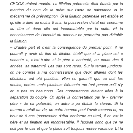
CECOS étaient mariés. La filiation paternelle était établie par la
mention du nom de la mère sur l’acte de naissance et le
mécanisme de présomption. Si la filiation paternelle est établie et
qu’elle a duré au moins 5 ans, la possession d’état est conforme
au titre et donc elle est incontestable par la suite. Et la
connaissance de l’identité du donneur ne permettra pas d’établir
la filiation.
– D’autre part et c’est la conséquence du premier point, il ne
pourrait y avoir de lien de filiation établi que si la place est «
vacante », c’est-à-dire si le père a contesté, au cours des 5
années, sa paternité. Les cas sont rares. Sur le terrain juridique,
on ne compte à ma connaissance que deux affaires dont les
décisions ont été publiées. Rien ne garantit que ce soit les
seules, certes, mais plusieurs éléments me font penser qu’il n’y
en a pas eu beaucoup. Ces contestations étaient liées à la
séparation du couple. Or, après la contestation par le « premier
père » de sa paternité, un autre a pu établir la sienne. Si la
femme a refait sa vie, un autre homme peut l’avoir reconnu et, au
bout de 5 ans (possession d’état conforme au titre), il en est le
père et sa filiation est incontestable. Il faudrait donc que ce ne
soit pas le cas et que la place soit toujours restée vacance. Et là