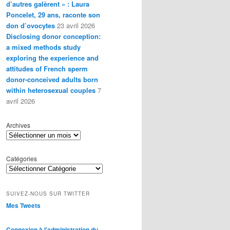
d’autres galèrent » : Laura
Poncelet, 29 ans, raconte son
don d’ovocytes
23 avril 2026
Disclosing donor conception:
a mixed methods study
exploring the experience and
attitudes of French sperm
donor-conceived adults born
within heterosexual couples
7
avril 2026
Archives
Catégories
SUIVEZ-NOUS SUR TWITTER
Mes Tweets
Connexion à l'administration du