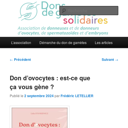
Aller
Association
au
Rech
contenu
principal
Dons de gamètes solidaires
Menu
L’association
Démarche du don de gamètes
Les articles
principal
Navigation
←
Précédent
Suivant
→
des
articles
Don d’ovocytes : est-ce que
ça vous gène ?
Publié le
2 septembre 2024
par
Frédéric LETELLIER