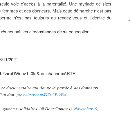
eule voie d’accès à la parentalité. Une myriade de sites
des femmes et des donneurs. Mais cette démarche n’est pas
perme n’est pas toujours au rendez-vous et l’identité du
.
nés connaît les circonstances de sa conception.
08/11/2021
atch?v=bDWenv1L0tc&ab_channel=ARTE
r ce documentaire qui donne la parole à des donneurs
d'un don.
pic.twitter.com/GZrCTv9Ft4
e gamètes solidaires (@DonsGametes)
November 9,