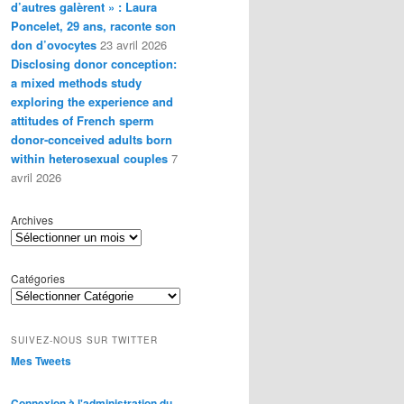
d’autres galèrent » : Laura
Poncelet, 29 ans, raconte son
don d’ovocytes
23 avril 2026
Disclosing donor conception:
a mixed methods study
exploring the experience and
attitudes of French sperm
donor-conceived adults born
within heterosexual couples
7
avril 2026
Archives
Catégories
SUIVEZ-NOUS SUR TWITTER
Mes Tweets
Connexion à l'administration du