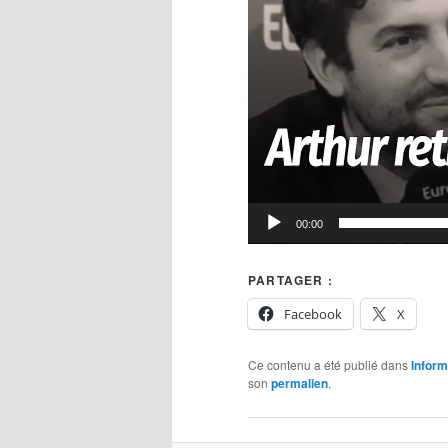
00:00
PARTAGER :
Facebook
X
Ce contenu a été publié dans
Inform
son
permalien
.