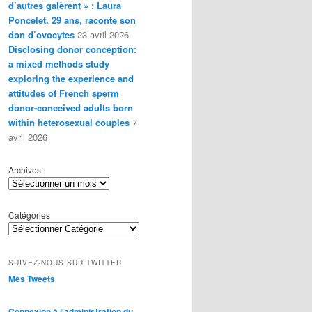
d’autres galèrent » : Laura
Poncelet, 29 ans, raconte son
don d’ovocytes
23 avril 2026
Disclosing donor conception:
a mixed methods study
exploring the experience and
attitudes of French sperm
donor-conceived adults born
within heterosexual couples
7
avril 2026
Archives
Catégories
SUIVEZ-NOUS SUR TWITTER
Mes Tweets
Connexion à l'administration du