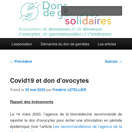
Aller
Association
au
Rech
contenu
principal
Dons de gamètes solidaires
Menu
L’association
Démarche du don de gamètes
Les articles
principal
Navigation
←
Précédent
Suivant
→
des
articles
Covid19 et don d’ovocytes
Publié le
25 mai 2020
par
Frédéric LETELLIER
Rappel des événements
Le 14 mars 2020, l’agence de la biomédecine recommandé de
reporter le don d’ovocytes pour éviter une stimulation en période
épidémique (voir l’article
Les recommandations de l’agence de la