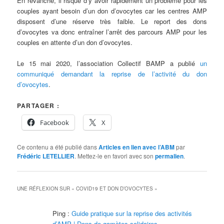
En revanche, il risque d’y avoir rapidement un problème pour les
couples ayant besoin d’un don d’ovocytes car les centres AMP
disposent d’une réserve très faible. Le report des dons
d’ovocytes va donc entraîner l’arrêt des parcours AMP pour les
couples en attente d’un don d’ovocytes.
Le 15 mai 2020, l’association Collectif BAMP a publié
un
communiqué demandant la reprise de l’activité du don
d’ovocytes
.
PARTAGER :
Facebook
X
Ce contenu a été publié dans
Articles en lien avec l’ABM
par
Frédéric LETELLIER
. Mettez-le en favori avec son
permalien
.
UNE RÉFLEXION SUR «
COVID19 ET DON D’OVOCYTES
»
Ping :
Guide pratique sur la reprise des activités
d’AMP | Dons de gamètes solidaires